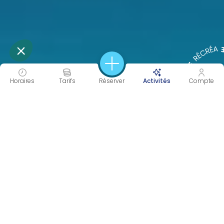
Horaires
Tarifs
Réserver
Activités
Compte
45 À 120 MIN
PERF
Durée
Intensité
CORPS & ESPRIT
RENFORCEMENT
AQUATIQUE
Objectif(s)
Catégorie(s)