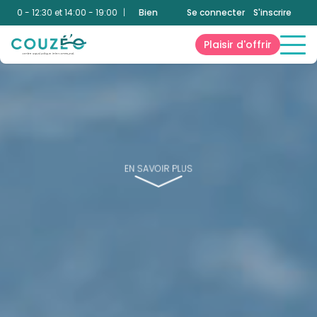
 - 12:30 et 14:00 - 19:00
|
Bien-Être
:
10:00 - 12:30 et 14:00 - 19:00
Se connecter
S'inscrire
Aqua
Plaisir d'offrir
EN SAVOIR PLUS