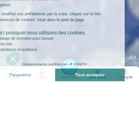
Horaires
Tarifs
Réserver
Activités
Compte
60 MIN
XTREM
Durée
Intensité