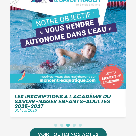
I
LES INSCRIPTIONS A L'ACADÉMIE DU
O
SAVOIR-NAGER ENFANTS-ADULTES
04
2026-2027
05/05/2026
VOIR TOUTES NOS ACTUS