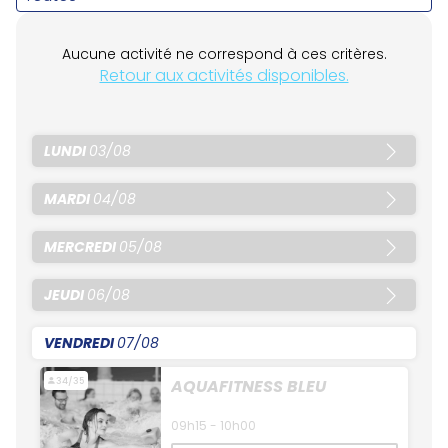
Aucune activité ne correspond à ces critères.
Retour aux activités disponibles.
LUNDI
03/08
MARDI
04/08
MERCREDI
05/08
JEUDI
06/08
VENDREDI
07/08
34/35
AQUAFITNESS BLEU
09h15 - 10h00