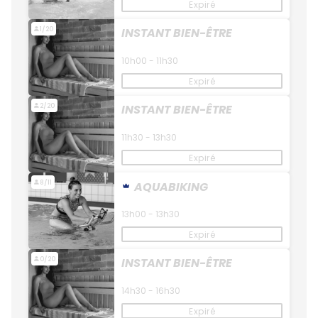
Expiré
1/20
INSTANT BIEN-ÊTRE
10h00 - 11h30
Expiré
2/20
INSTANT BIEN-ÊTRE
11h30 - 13h30
Expiré
8/11
AQUABIKING
13h00 - 13h30
Expiré
0/20
INSTANT BIEN-ÊTRE
14h30 - 16h30
Expiré