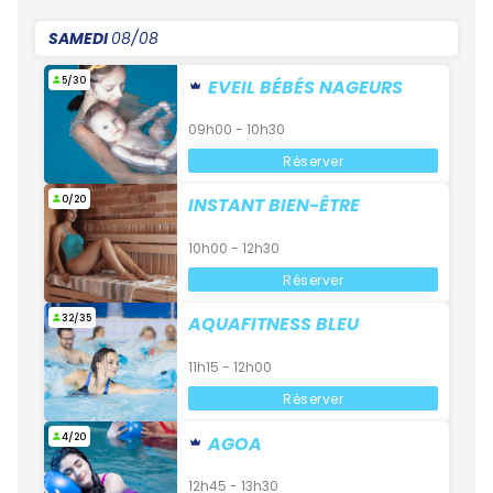
SAMEDI
08/08
5/30
EVEIL BÉBÉS NAGEURS
09h00 - 10h30
Réserver
0/20
INSTANT BIEN-ÊTRE
10h00 - 12h30
Réserver
32/35
AQUAFITNESS BLEU
11h15 - 12h00
Réserver
4/20
AGOA
12h45 - 13h30