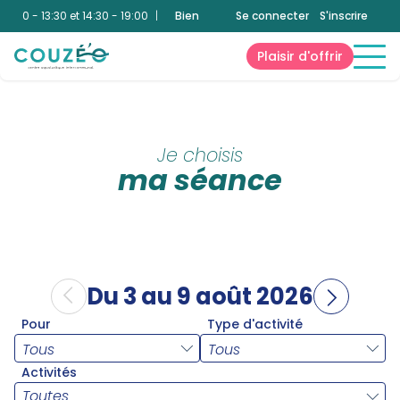
0:00 - 13:30 et 14:30 - 19:00
|
Bien-Être
:
10:00 - 13:30 et 14:30 - 19:00
Se connecter
S'inscrire
A
Plaisir d'offrir
Je choisis
ma séance
Du 3 au 9 août 2026
Pour
Type d'activité
Activités
Toutes