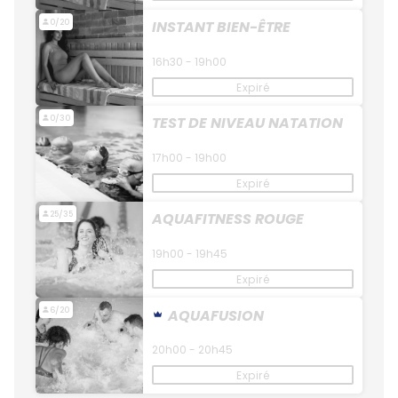
0/20
INSTANT BIEN-ÊTRE
16h30 - 19h00
Expiré
0/30
TEST DE NIVEAU NATATION
17h00 - 19h00
Expiré
25/35
AQUAFITNESS ROUGE
19h00 - 19h45
Expiré
6/20
AQUAFUSION
20h00 - 20h45
Expiré