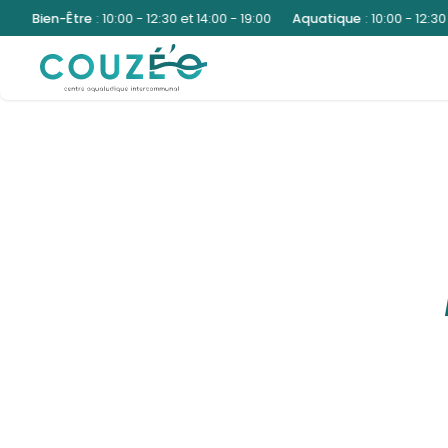
ien-Être
:
10:00 - 12:30 et 14:00 - 19:00
Aquatique
:
10:00 - 12:30 et 14: