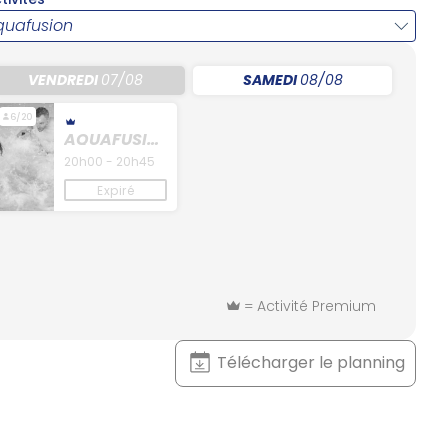
quafusion
VENDREDI
07/08
SAMEDI
08/08
6/20
AQUAFUSIO
N
20h00 - 20h45
Expiré
= Activité Premium
Télécharger le planning