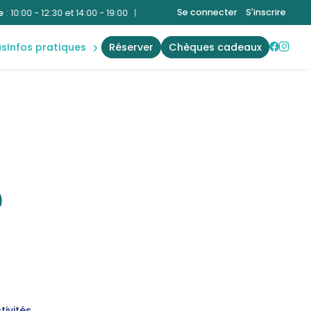
plannings
Se connecter
S'inscrire
0 - 12:30 et 14:00 - 19:00
|
Bien-Être
:
10:00 - 12:30 et 14:00 - 19:00
A
accès &
contact
us
infos pratiques
réserver
chèques cadeaux
règles
e
tivités