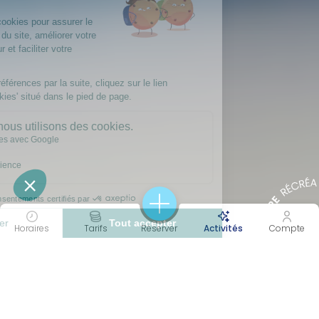
Horaires
Tarifs
Réserver
Activités
Compte
45 MIN
PERF